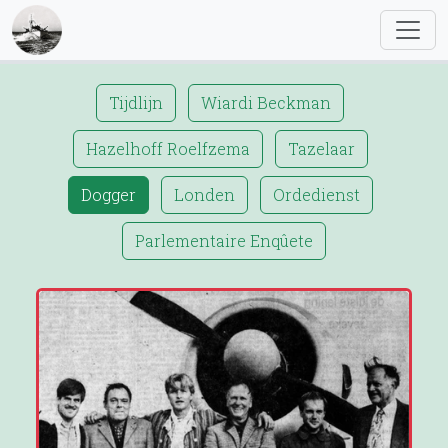
Tijdlijn
Wiardi Beckman
Hazelhoff Roelfzema
Tazelaar
Dogger
Londen
Ordedienst
Parlementaire Enqûete