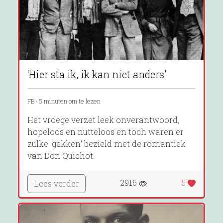
‘Hier sta ik, ik kan niet anders’
FB · 5 minuten om te lezen
Het vroege verzet leek onverantwoord,
hopeloos en nutteloos en toch waren er
zulke 'gekken' bezield met de romantiek
van Don Quichot.
2916
5
Lees verder