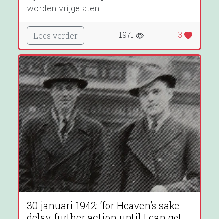
worden vrijgelaten.
1971
3
Lees verder
30 januari 1942: ‘for Heaven’s sake
delay further action until I can get